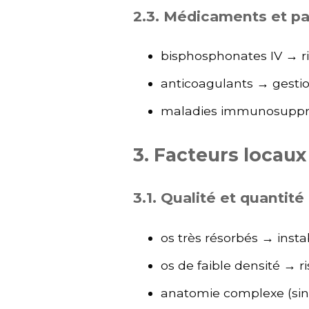
2.3. Médicaments et p
bisphosphonates IV → r
anticoagulants → gestio
maladies immunosuppres
3. Facteurs locau
3.1. Qualité et quantit
os très résorbés → instab
os de faible densité →
anatomie complexe (sinu