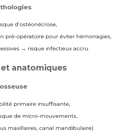
athologies
isque d’ostéonécrose,
n pré-opératoire pour éviter hémorragies,
sives → risque infectieux accru.
x et anatomiques
é osseuse
ilité primaire insuffisante,
 risque de micro-mouvements,
s maxillaires, canal mandibulaire).