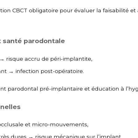
tion CBCT obligatoire pour évaluer la faisabilité et 
t santé parodontale
→ risque accru de péri-implantite,
nt → infection post-opératoire.
nt parodontal pré-implantaire et éducation à l’hy
nnelles
occlusale et micro-mouvements,
très dures → risque mécanique sur l’implant.