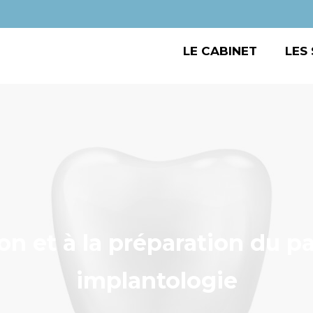
LE CABINET
LES
on et à la préparation du pa
implantologie