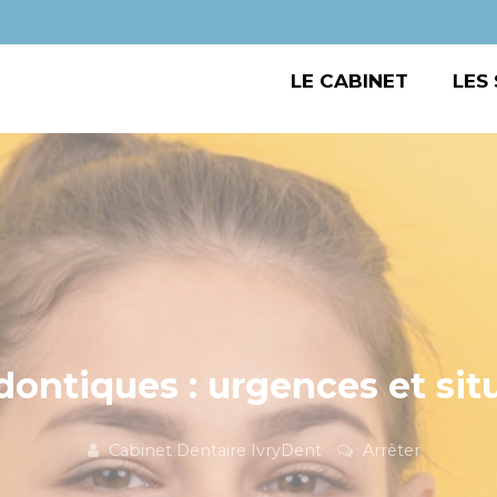
LE CABINET
LES
dontiques : urgences et sit
Cabinet Dentaire IvryDent
Arrêter