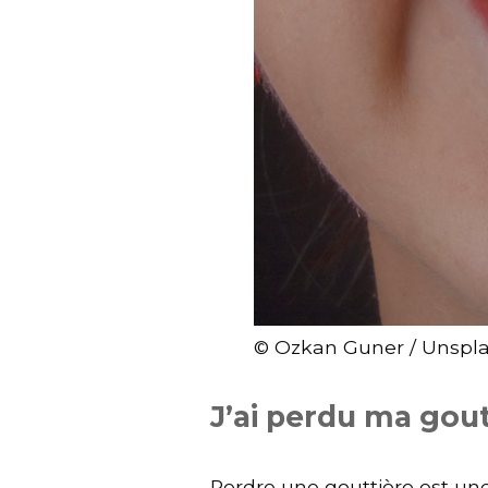
© Ozkan Guner / Unspl
J’ai perdu ma gout
Perdre une gouttière est une