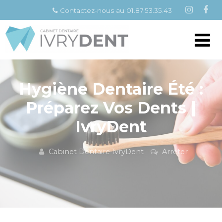
Contactez-nous au 01.87.53.35.43
Hygiène Dentaire Été :
Préparez Vos Dents |
IvryDent
Cabinet Dentaire IvryDent
Arrêter