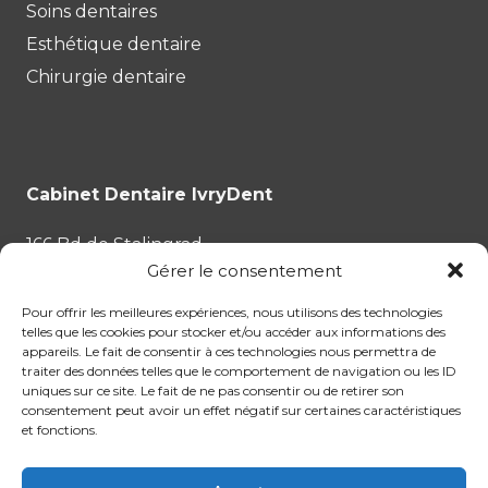
Soins dentaires
Esthétique dentaire
Chirurgie dentaire
Cabinet Dentaire IvryDent
166 Bd de Stalingrad
Gérer le consentement
94200 Ivry-sur-Seine
Pour offrir les meilleures expériences, nous utilisons des technologies
Tél :
01.87.53.35.43
telles que les cookies pour stocker et/ou accéder aux informations des
appareils. Le fait de consentir à ces technologies nous permettra de
traiter des données telles que le comportement de navigation ou les ID
uniques sur ce site. Le fait de ne pas consentir ou de retirer son
consentement peut avoir un effet négatif sur certaines caractéristiques
et fonctions.
Chirurgie dentaire
Esthétique dentaire
FAQ