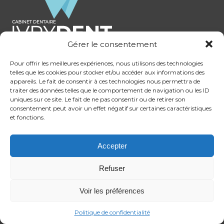
Gérer le consentement
Pour offrir les meilleures expériences, nous utilisons des technologies
telles que les cookies pour stocker et/ou accéder aux informations des
appareils. Le fait de consentir à ces technologies nous permettra de
Le cabinet
traiter des données telles que le comportement de navigation ou les ID
uniques sur ce site. Le fait de ne pas consentir ou de retirer son
RDV en ligne
consentement peut avoir un effet négatif sur certaines caractéristiques
Mentions légales
et fonctions.
Actualités dentaires
Accepter
Refuser
Urgence dentaire
Voir les préférences
Soins dentaires
Politique de confidentialité
Esthétique dentaire