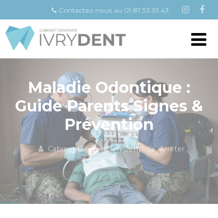
Contactez-nous au 01.87.53.35.43
Maladie Odontique :
Guide Parents Signes &
Prévention
Cabinet Dentaire IvryDent
Arrêter