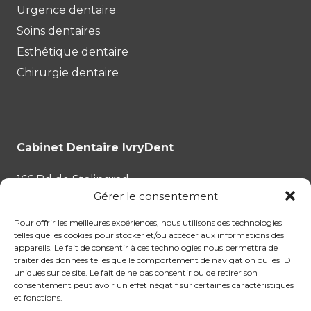
Urgence dentaire
Soins dentaires
Esthétique dentaire
Chirurgie dentaire
Cabinet Dentaire IvryDent
166 Bd de Stalingrad
Gérer le consentement
94200 Ivry-sur-Seine
Pour offrir les meilleures expériences, nous utilisons des technologies
Tél :
01.87.53.35.43
telles que les cookies pour stocker et/ou accéder aux informations des
appareils. Le fait de consentir à ces technologies nous permettra de
traiter des données telles que le comportement de navigation ou les ID
uniques sur ce site. Le fait de ne pas consentir ou de retirer son
consentement peut avoir un effet négatif sur certaines caractéristiques
et fonctions.
Chirurgie dentaire
Esthétique dentaire
FAQ