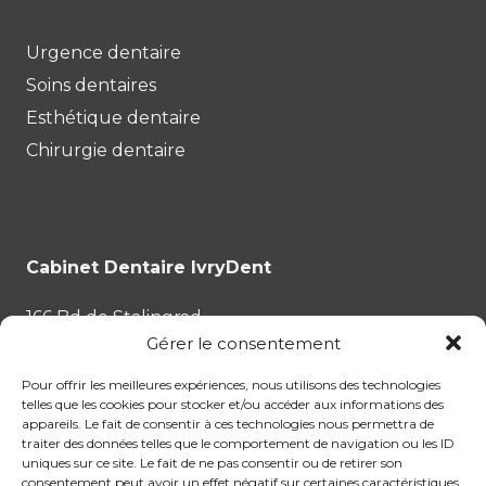
Urgence dentaire
Soins dentaires
Esthétique dentaire
Chirurgie dentaire
Cabinet Dentaire IvryDent
166 Bd de Stalingrad
Gérer le consentement
94200 Ivry-sur-Seine
Pour offrir les meilleures expériences, nous utilisons des technologies
Tél :
01.87.53.35.43
telles que les cookies pour stocker et/ou accéder aux informations des
appareils. Le fait de consentir à ces technologies nous permettra de
traiter des données telles que le comportement de navigation ou les ID
uniques sur ce site. Le fait de ne pas consentir ou de retirer son
consentement peut avoir un effet négatif sur certaines caractéristiques