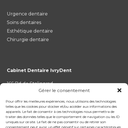
Urgence dentaire
Soins dentaires
Esthétique dentaire
Chirurgie dentaire
Cabinet Dentaire IvryDent
166 Bd de Stalingrad
Gérer le consentement
94200 Ivry-sur-Seine
Pour offrir les meilleures expériences, nous utilisons des technologies
Tél :
01.87.53.35.43
telles que les cookies pour stocker et/ou accéder aux informations des
appareils. Le fait de consentir à ces technologies nous permettra de
traiter des données telles que le comportement de navigation ou les ID
uniques sur ce site. Le fait de ne pas consentir ou de retirer son
consentement peut avoir un effet négatif sur certaines caractéristiques