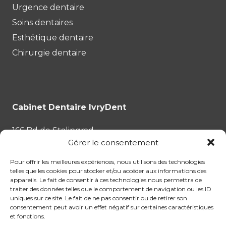
Urgence dentaire
Soins dentaires
Esthétique dentaire
Chirurgie dentaire
Cabinet Dentaire IvryDent
166 Bd de Stalingrad
Gérer le consentement
94200 Ivry-sur-Seine
Pour offrir les meilleures expériences, nous utilisons des technologies
Tél :
01.87.53.35.43
telles que les cookies pour stocker et/ou accéder aux informations des
appareils. Le fait de consentir à ces technologies nous permettra de
traiter des données telles que le comportement de navigation ou les ID
uniques sur ce site. Le fait de ne pas consentir ou de retirer son
consentement peut avoir un effet négatif sur certaines caractéristiques
et fonctions.
Chirurgie dentaire
Esthétique dentaire
FAQ