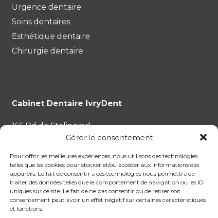
Urgence dentaire
Soins dentaires
Esthétique dentaire
Chirurgie dentaire
Cabinet Dentaire IvryDent
166 Bd de Stalingrad
Gérer le consentement
94200 Ivry-sur-Seine
Pour offrir les meilleures expériences, nous utilisons des technologies
Tél :
01.87.53.35.43
telles que les cookies pour stocker et/ou accéder aux informations des
appareils. Le fait de consentir à ces technologies nous permettra de
traiter des données telles que le comportement de navigation ou les ID
uniques sur ce site. Le fait de ne pas consentir ou de retirer son
consentement peut avoir un effet négatif sur certaines caractéristiques
et fonctions.
Chirurgie dentaire
Esthétique dentaire
FAQ