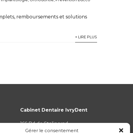
complets, remboursements et solutions
+ LIRE PLUS
Cabinet Dentaire IvryDent
166 Bd de Stalingrad
Gérer le consentement
94200 Ivry-sur-Seine