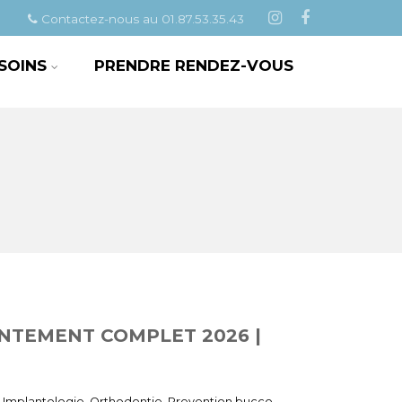
Contactez-nous au 01.87.53.35.43
 SOINS
PRENDRE RENDEZ-VOUS
DENTEMENT COMPLET 2026 |
,
Implantologie
,
Orthodontie
,
Prevention bucco