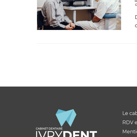
d
Le ca
RDV e
Menti