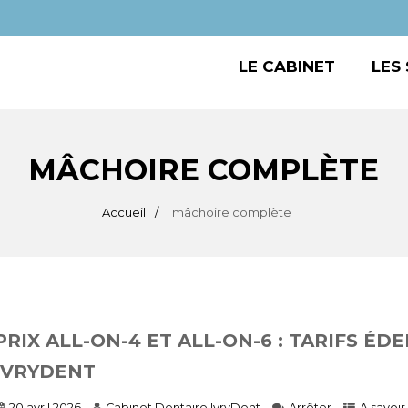
LE CABINET
LES
MÂCHOIRE COMPLÈTE
Accueil
mâchoire complète
PRIX ALL-ON-4 ET ALL-ON-6 : TARIFS É
IVRYDENT
20 avril 2026
Cabinet Dentaire IvryDent
Arrêter
A savoir