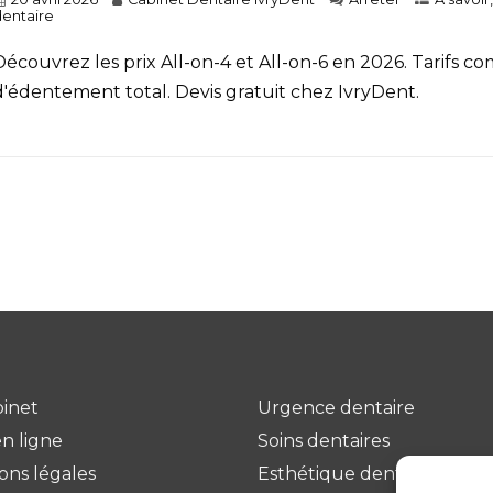
entaire
Découvrez les prix All-on-4 et All-on-6 en 2026. Tarifs 
d'édentement total. Devis gratuit chez IvryDent.
binet
Urgence dentaire
n ligne
Soins dentaires
ons légales
Esthétique dentaire