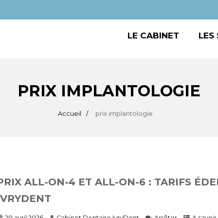
LE CABINET
LES
PRIX IMPLANTOLOGIE
Accueil
prix implantologie
PRIX ALL-ON-4 ET ALL-ON-6 : TARIFS É
IVRYDENT
20 avril 2026
Cabinet Dentaire IvryDent
Arrêter
A savoir