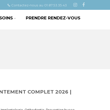
Contactez-nous au 01.87.53.35.43
 SOINS
PRENDRE RENDEZ-VOUS
DENTEMENT COMPLET 2026 |
,
Implantologie
,
Orthodontie
,
Prevention bucco