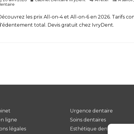
entaire
Découvrez les prix All-on-4 et All-on-6 en 2026. Tarifs 
d'édentement total. Devis gratuit chez IvryDent.
binet
Urgence dentaire
n ligne
Soins dentaires
ons légales
Esthétique dentaire