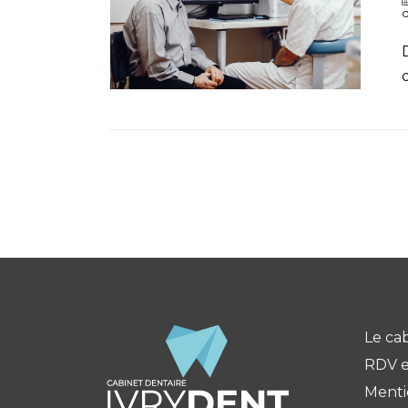
d
Le ca
RDV e
Menti