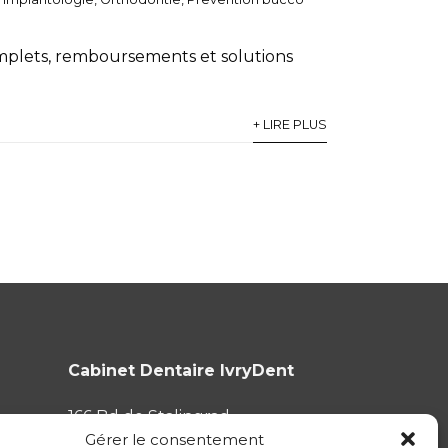
complets, remboursements et solutions
+ LIRE PLUS
Cabinet Dentaire IvryDent
166 Bd de Stalingrad
Gérer le consentement
94200 Ivry-sur-Seine